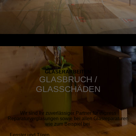
GLASER­ARBEITEN
GLASBRUCH /
GLASSCHÄDEN
Wir sind Ihr zuverlässiger Partner für express
Reparaturverglasungen sowie bei allen Glasreparaturen
wie zum Beispiel bei
Fenster und Türen