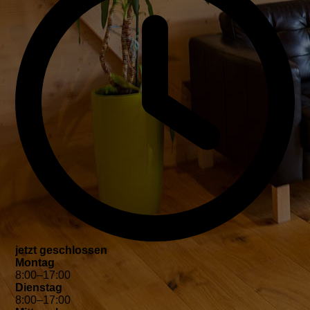
jetzt geschlossen
Montag
8
:
00
–
17
:
00
Dienstag
8
:
00
–
17
:
00