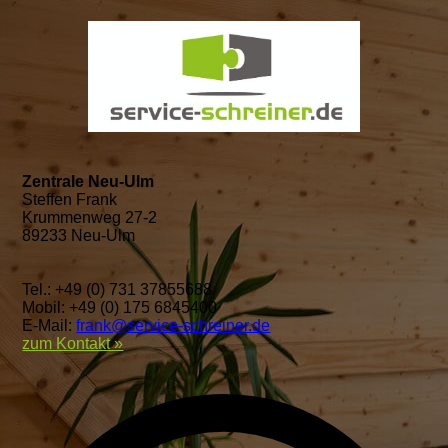
Zentrale Neu-Ulm
Steffen Frank
Krummenweg 27-2
89233 Neu-Ulm
Tel.: +49 (0) 731 37855688
Mobil: +49 (0) 175 6845400
E-Mail:
frank@service-schreiner.de
zum Kontakt »