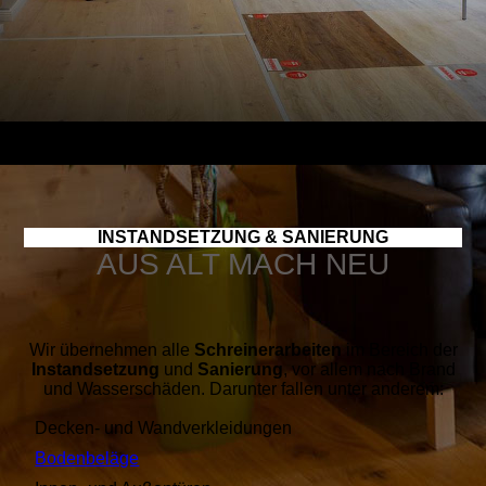
INSTANDSETZUNG & SANIERUNG
AUS ALT MACH NEU
Wir übernehmen alle
Schreinerarbeiten
im Bereich der
Instandsetzung
und
Sanierung
, vor allem nach Brand
und Wasserschäden. Darunter fallen unter anderem:
Decken- und Wandverkleidungen
Bodenbeläge