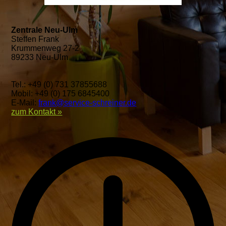
Zentrale Neu-Ulm
Steffen Frank
Krummenweg 27-2
89233 Neu-Ulm
Tel.: +49 (0) 731 37855688
Mobil: +49 (0) 175 6845400
E-Mail:
frank@service-schreiner.de
zum Kontakt »