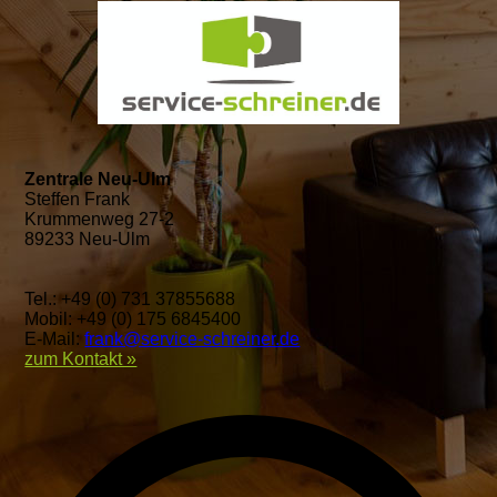
Zentrale Neu-Ulm
Steffen Frank
Krummenweg 27-2
89233 Neu-Ulm
Tel.: +49 (0) 731 37855688
Mobil: +49 (0) 175 6845400
E-Mail:
frank@service-schreiner.de
zum Kontakt »